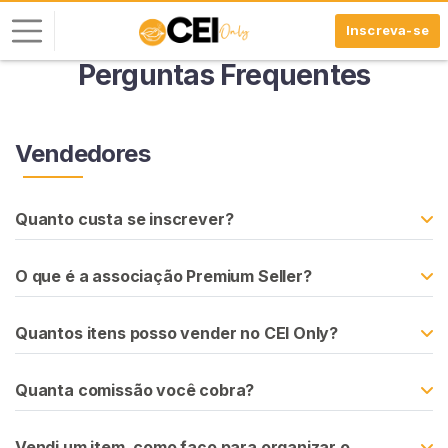
Inscreva-se
Perguntas Frequentes
E
n
t
Vendedores
r
a
r
Quanto custa se inscrever?
I
O que é a associação Premium Seller?
N
S
C
Quantos itens posso vender no CEI Only?
R
E
V
A
Quanta comissão você cobra?
-
S
E
Vendi um item, como faço para organizar o