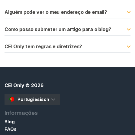
C
o
Alguém pode ver o meu endereço de email?
n
t
Como posso submeter um artigo para o blog?
e
ú
d
CEI Only tem regras e diretrizes?
o
I
n
s
CEI Only
© 2026
t
r
Portugiesisch
u
ç
Informações
õ
Blog
e
FAQs
s