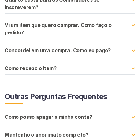
u
inscreverem?
r
a
Vi um item que quero comprar. Como faço o
r
pedido?
V
e
n
Concordei em uma compra. Como eu pago?
d
e
Como recebo o item?
d
o
r
e
Outras Perguntas Frequentes
s
Como posso apagar a minha conta?
C
E
I
Mantenho o anonimato completo?