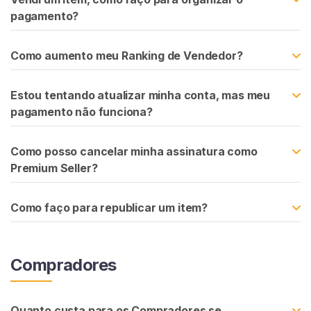
G
pagamento?
R
Á
T
Como aumento meu Ranking de Vendedor?
I
S
>
Estou tentando atualizar minha conta, mas meu
pagamento não funciona?
I
n
Como posso cancelar minha assinatura como
í
Premium Seller?
c
i
Como faço para republicar um item?
o
P
Compradores
r
o
c
Quanto custa para os Compradores se