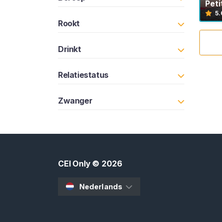
o
Pet
n
5.
Rookt
t
e
n
Drinkt
t
Relatiestatus
S
p
Zwanger
e
r
m
a
E
CEI Only
© 2026
e
t
Nederlands
I
n
s