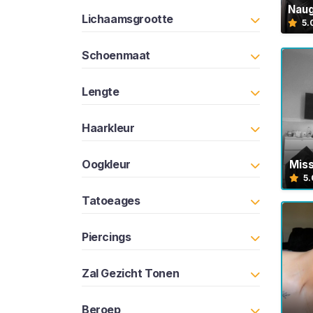
o
Nau
Lichaamsgrootte
5.
p
e
Schoenmaat
r
s
Lengte
B
l
a
Haarkleur
d
e
Oogkleur
Mis
r
5.
e
Tatoeages
n
Piercings
C
E
Zal Gezicht Tonen
I
C
Beroep