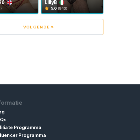
26
LillyB
5.0
3)
(543)
VOLGENDE »
formatie
og
AQs
filiate Programma
fluencer Programma