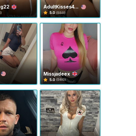
wg22
AdultKisses4...
5.0
1)
(550)
Missjadeex
5.0
(560)