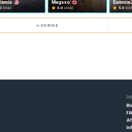
itemia
Megsxo
Sammie
0
5.0
5.0
(356)
(404)
(22
« VORIGE
In
Bl
F
Af
In