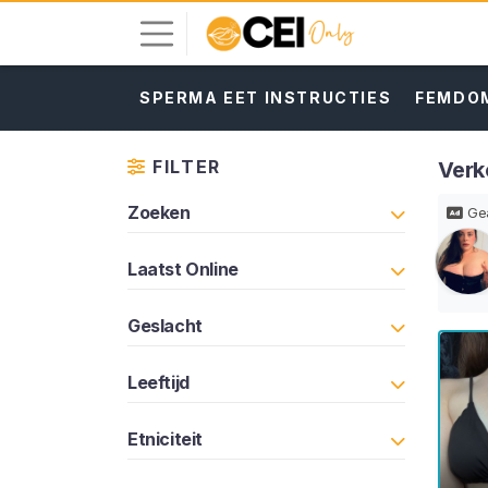
SPERMA EET INSTRUCTIES
FEMDOM
I
n
l
FILTER
Verk
o
g
Zoeken
Gea
g
e
Laatst Online
n
Geslacht
G
R
A
Leeftijd
T
I
S
Etniciteit
R
E