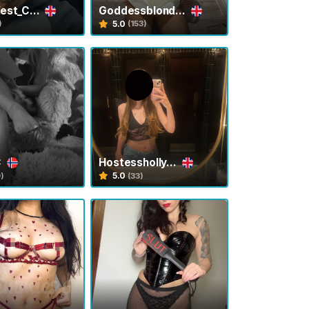
est_C...
Goddessblond...
5.0
)
(153)
C
Hostessholly...
5.0
9)
(33)