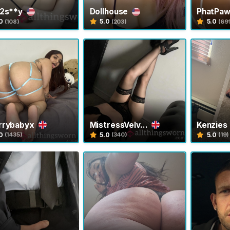
i2s**y
Dollhouse
PhatPa
0
5.0
5.0
(108)
(203)
(69
rrybabyx
MistressVelv...
Kenzies
0
5.0
5.0
(1435)
(340)
(19)