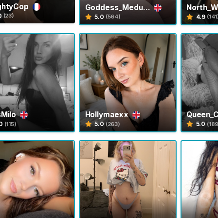
ghtyCop
Goddess_Medu...
North_W
0
(23)
5.0
4.9
(564)
(141
sMilo
Hollymaexx
Queen_
0
5.0
5.0
(115)
(263)
(18