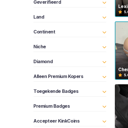
G
Geverifieerd
I
Lex
S
5.
T
Land
R
E
Continent
R
E
N
Niche
>
Diamond
H
Che
o
5.
Alleen Premium Kopers
m
e
Toegekende Badges
V
Premium Badges
e
r
Accepteer KinkCoins
k