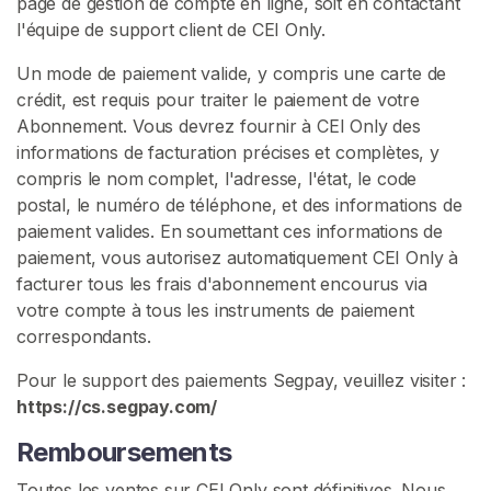
page de gestion de compte en ligne, soit en contactant
a
l'équipe de support client de CEI Only.
n
g
Un mode de paiement valide, y compris une carte de
e
crédit, est requis pour traiter le paiement de votre
r
Abonnement. Vous devrez fournir à CEI Only des
D
informations de facturation précises et complètes, y
u
compris le nom complet, l'adresse, l'état, le code
S
postal, le numéro de téléphone, et des informations de
p
paiement valides. En soumettant ces informations de
e
paiement, vous autorisez automatiquement CEI Only à
r
facturer tous les frais d'abonnement encourus via
m
votre compte à tous les instruments de paiement
e
correspondants.
F
Pour le support des paiements Segpay, veuillez visiter :
e
https://cs.segpay.com/
m
Remboursements
d
o
Toutes les ventes sur CEI Only sont définitives. Nous