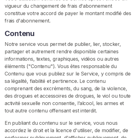
C
vigueur du changement de frais d'abonnement
H
constitue votre accord de payer le montant modifié des
E
R
frais d'abonnement.
Contenu
Notre service vous permet de publier, lier, stocker,
partager et autrement rendre disponible certaines
informations, textes, graphiques, vidéos ou autres
C
éléments ("Contenu"). Vous êtes responsable du
o
Contenu que vous publiez sur le Service, y compris de
n
sa légalité, fiabilité et pertinence. Le contenu
t
comprenant des excréments, du sang, de la violence,
a
des drogues et accessoires de drogues, le viol ou toute
c
activité sexuelle non consentie, l’alcool, les armes et
t
tout autre contenu offensant est interdit.
/
S
En publiant du contenu sur le service, vous nous
u
accordez le droit et la licence d'utiliser, de modifier, de
p
performer publiquement, d'afficher publiquement, de