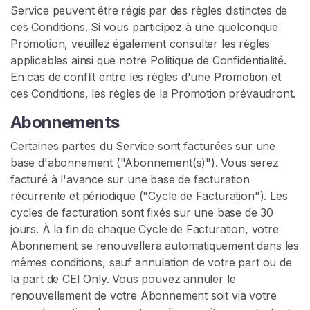
u
Service peuvent être régis par des règles distinctes de
ces Conditions. Si vous participez à une quelconque
I
Promotion, veuillez également consulter les règles
n
applicables ainsi que notre Politique de Confidentialité.
s
En cas de conflit entre les règles d'une Promotion et
t
ces Conditions, les règles de la Promotion prévaudront.
r
u
Abonnements
c
Certaines parties du Service sont facturées sur une
t
base d'abonnement ("Abonnement(s)"). Vous serez
i
facturé à l'avance sur une base de facturation
o
récurrente et périodique ("Cycle de Facturation"). Les
n
cycles de facturation sont fixés sur une base de 30
s
jours. À la fin de chaque Cycle de Facturation, votre
P
Abonnement se renouvellera automatiquement dans les
o
mêmes conditions, sauf annulation de votre part ou de
u
la part de CEI Only. Vous pouvez annuler le
r
renouvellement de votre Abonnement soit via votre
M