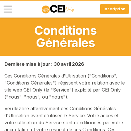
Inscription
Conditions
C
o
Générales
n
n
e
x
Dernière mise à jour : 30 avril 2026
i
Ces Conditions Générales d'Utilisation ("Conditions",
o
"Conditions Générales") régissent votre relation avec le
n
site web CEI Only (le "Service") exploité par CEI Only
("nous", "nous", ou "notre").
I
N
S
Veuillez lire attentivement ces Conditions Générales
C
d'Utilisation avant d'utiliser le Service. Votre accès et
R
votre utilisation du Service sont conditionnés par votre
I
V
acceptation et votre respect de ces Conditions. Ces