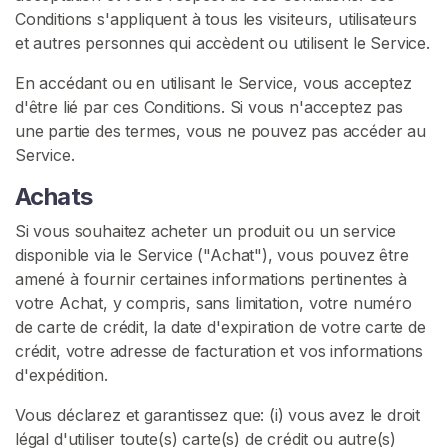
E
Conditions s'appliquent à tous les visiteurs, utilisateurs
Z
et autres personnes qui accèdent ou utilisent le Service.
-
V
En accédant ou en utilisant le Service, vous acceptez
O
U
d'être lié par ces Conditions. Si vous n'acceptez pas
S
une partie des termes, vous ne pouvez pas accéder au
G
Service.
R
A
T
Achats
U
I
Si vous souhaitez acheter un produit ou un service
T
disponible via le Service ("Achat"), vous pouvez être
E
amené à fournir certaines informations pertinentes à
M
E
votre Achat, y compris, sans limitation, votre numéro
N
de carte de crédit, la date d'expiration de votre carte de
T
crédit, votre adresse de facturation et vos informations
>
d'expédition.
Vous déclarez et garantissez que: (i) vous avez le droit
A
légal d'utiliser toute(s) carte(s) de crédit ou autre(s)
c