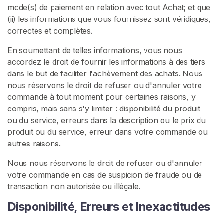
mode(s) de paiement en relation avec tout Achat; et que
c
(ii) les informations que vous fournissez sont véridiques,
u
correctes et complètes.
e
i
En soumettant de telles informations, vous nous
l
accordez le droit de fournir les informations à des tiers
dans le but de faciliter l'achèvement des achats. Nous
nous réservons le droit de refuser ou d'annuler votre
P
commande à tout moment pour certaines raisons, y
a
compris, mais sans s'y limiter : disponibilité du produit
r
ou du service, erreurs dans la description ou le prix du
c
produit ou du service, erreur dans votre commande ou
o
autres raisons.
u
r
Nous nous réservons le droit de refuser ou d'annuler
i
votre commande en cas de suspicion de fraude ou de
r
transaction non autorisée ou illégale.
l
e
Disponibilité, Erreurs et Inexactitudes
s