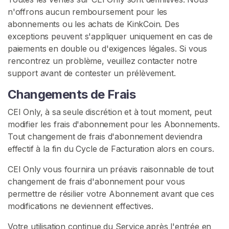
m
n'offrons aucun remboursement pour les
C
abonnements ou les achats de KinkCoin. Des
E
exceptions peuvent s'appliquer uniquement en cas de
I
paiements en double ou d'exigences légales. Si vous
rencontrez un problème, veuillez contacter notre
T
support avant de contester un prélèvement.
r
a
Changements de Frais
n
CEI Only, à sa seule discrétion et à tout moment, peut
s
modifier les frais d'abonnement pour les Abonnements.
C
Tout changement de frais d'abonnement deviendra
E
effectif à la fin du Cycle de Facturation alors en cours.
I
CEI Only vous fournira un préavis raisonnable de tout
R
changement de frais d'abonnement pour vous
E
permettre de résilier votre Abonnement avant que ces
C
modifications ne deviennent effectives.
H
E
R
Votre utilisation continue du Service après l'entrée en