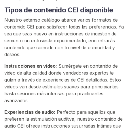
s
Tipos de contenido CEI disponible
t
r
Nuestro extenso catálogo abarca varios formatos de
u
contenido CEI para satisfacer todas las preferencias. Ya
c
sea que seas nuevo en instrucciones de ingestión de
c
semen o un entusiasta experimentado, encontrarás
i
contenido que coincide con tu nivel de comodidad y
o
deseos.
n
e
Instrucciones en video:
Sumérgete en contenido de
s
video de alta calidad donde vendedores expertos te
P
guían a través de experiencias de CEI detalladas. Estos
a
videos van desde estímulos suaves para principiantes
r
hasta sesiones más intensas para practicantes
a
avanzados.
C
Experiencias de audio:
Perfecto para aquellos que
o
prefieren la estimulación auditiva, nuestro contenido de
m
audio CEI ofrece instrucciones susurradas íntimas que
e