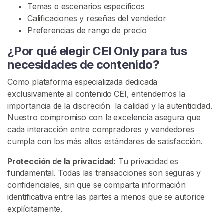
Temas o escenarios específicos
a
Calificaciones y reseñas del vendedor
n
Preferencias de rango de precio
s
C
¿Por qué elegir CEI Only para tus
E
necesidades de contenido?
I
Como plataforma especializada dedicada
B
exclusivamente al contenido CEI, entendemos la
U
importancia de la discreción, la calidad y la autenticidad.
S
Nuestro compromiso con la excelencia asegura que
C
A
cada interacción entre compradores y vendedores
R
cumpla con los más altos estándares de satisfacción.
Protección de la privacidad:
Tu privacidad es
fundamental. Todas las transacciones son seguras y
confidenciales, sin que se comparta información
identificativa entre las partes a menos que se autorice
C
explícitamente.
o