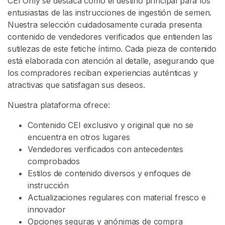
CEI Only se destaca como el destino principal para los
e
entusiastas de las instrucciones de ingestión de semen.
s
Nuestra selección cuidadosamente curada presenta
contenido de vendedores verificados que entienden las
sutilezas de este fetiche íntimo. Cada pieza de contenido
C
está elaborada con atención al detalle, asegurando que
o
los compradores reciban experiencias auténticas y
n
atractivas que satisfagan sus deseos.
t
e
Nuestra plataforma ofrece:
n
i
Contenido CEI exclusivo y original que no se
d
encuentra en otros lugares
o
Vendedores verificados con antecedentes
C
comprobados
E
Estilos de contenido diversos y enfoques de
I
instrucción
Actualizaciones regulares con material fresco e
I
innovador
n
Opciones seguras y anónimas de compra