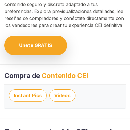
contenido seguro y discreto adaptado a tus
G
I
preferencias. Explora previsualizaciones detalladas, lee
S
reseñas de compradores y conéctate directamente con
T
los vendedores para crear tu experiencia CEI definitiva
R
A
R
S
Únete GRATIS
E
G
R
A
T
I
Compra de
Contenido CEI
S
>
Instant Pics
Videos
I
n
i
c