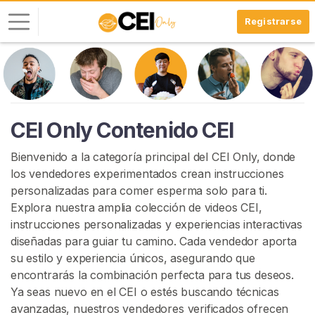
Registrarse
I
n
i
c
CEI Only Contenido CEI
i
a
Bienvenido a la categoría principal del CEI Only, donde
r
los vendedores experimentados crean instrucciones
S
personalizadas para comer esperma solo para ti.
e
Explora nuestra amplia colección de videos CEI,
s
instrucciones personalizadas y experiencias interactivas
i
diseñadas para guiar tu camino. Cada vendedor aporta
ó
su estilo y experiencia únicos, asegurando que
n
encontrarás la combinación perfecta para tus deseos.
Ya seas nuevo en el CEI o estés buscando técnicas
R
avanzadas, nuestros vendedores verificados ofrecen
E