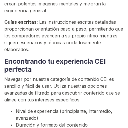
crean potentes imágenes mentales y mejoran la
r
experiencia general.
S
e
Guías escritas:
Las instrucciones escritas detalladas
m
proporcionan orientación paso a paso, permitiendo que
e
los compradores avancen a su propio ritmo mientras
n
siguen escenarios y técnicas cuidadosamente
elaborados.
F
e
Encontrando tu experiencia CEI
m
perfecta
d
o
Navegar por nuestra categoría de contenido CEI es
m
sencillo y fácil de usar. Utiliza nuestras opciones
C
avanzadas de filtrado para descubrir contenido que se
E
alinee con tus intereses específicos:
I
Nivel de experiencia (principiante, intermedio,
avanzado)
T
Duración y formato del contenido
r