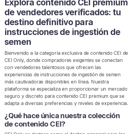
Explora contenido CEI premium
i
o
de vendedores verificados: tu
destino definitivo para
E
instrucciones de ingestión de
x
semen
p
l
Bienvenido a la categoría exclusiva de contenido CEI de
o
CEI Only, donde compradores exigentes se conectan
r
con vendedores talentosos que ofrecen las
a
experiencias de instrucciones de ingestión de semen
r
más cautivadoras disponibles en línea. Nuestra
V
plataforma se especializa en proporcionar un mercado
e
seguro y discreto para contenido CEI premium que se
n
adapta a diversas preferencias y niveles de experiencia.
d
e
¿Qué hace única nuestra colección
d
de contenido CEI?
o
r