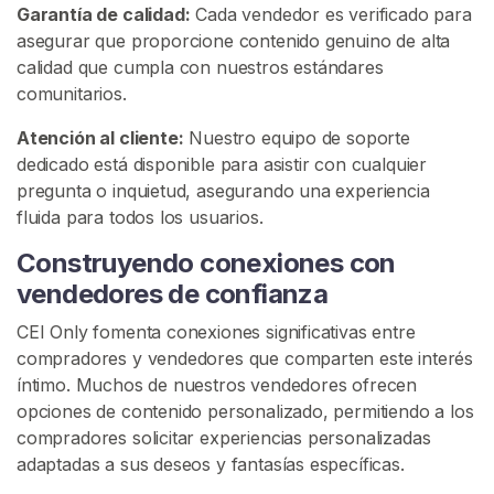
n
Garantía de calidad:
Cada vendedor es verificado para
t
asegurar que proporcione contenido genuino de alta
a
calidad que cumpla con nuestros estándares
c
comunitarios.
t
Atención al cliente:
Nuestro equipo de soporte
o
dedicado está disponible para asistir con cualquier
/
pregunta o inquietud, asegurando una experiencia
S
fluida para todos los usuarios.
o
p
Construyendo conexiones con
o
vendedores de confianza
r
t
CEI Only fomenta conexiones significativas entre
e
compradores y vendedores que comparten este interés
íntimo. Muchos de nuestros vendedores ofrecen
opciones de contenido personalizado, permitiendo a los
compradores solicitar experiencias personalizadas
adaptadas a sus deseos y fantasías específicas.